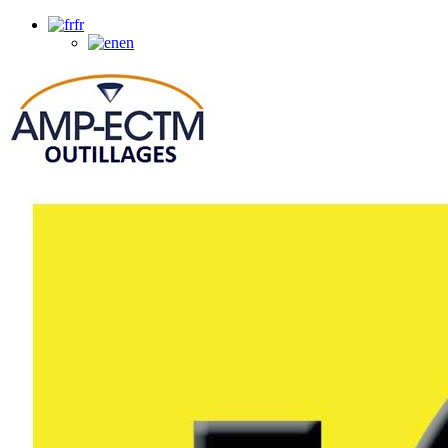
fr
en