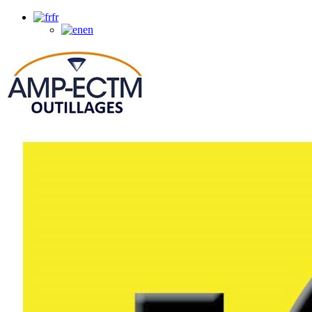
fr
en