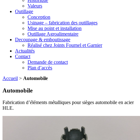
Historique
Valeurs
Outillage
Conception
Usinage – fabrication des outillages
Mise au point et installation
Outillage Agroalimentaire
Decoupage & emboutissage
Réalisé chez Joints Fournel et Garnier
Actualités
Contact
Demande de contact
Plan d’accès
Accueil
>
Automobile
Automobile
Fabrication d’éléments métalliques pour sièges automobile en acier
HLE.