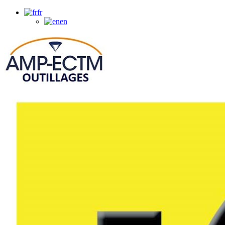
fr
en